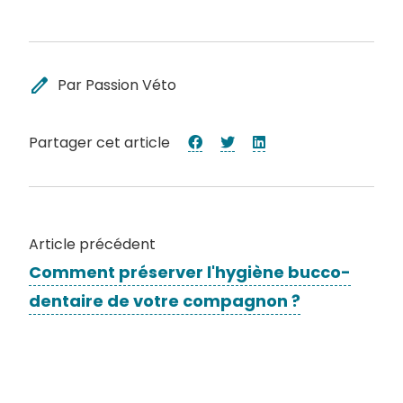
edit
Par Passion Véto
Partager cet article
Article précédent
Comment préserver l'hygiène bucco-
dentaire de votre compagnon ?