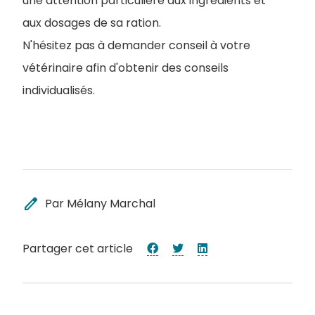
une attention particulière aux ingrédients et
aux dosages de sa ration.
N'hésitez pas à demander conseil à votre
vétérinaire afin d'obtenir des conseils
individualisés.
edit
Par Mélany Marchal
Partager cet article