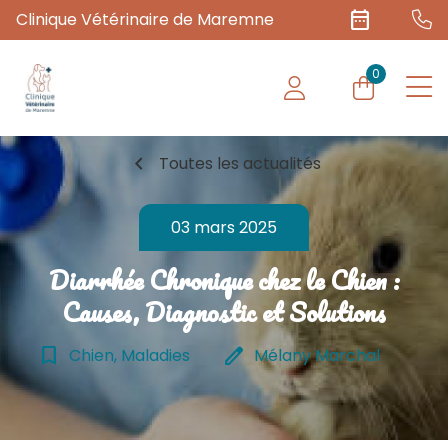
date_range
Clinique Vétérinaire de Maremne
0
chevron_left
Toutes les actualités
03 mars 2025
Diarrhée Chronique chez le Chien :
Causes, Diagnostic et Solutions
bookmark_border
edit
Chien, Maladies
Mélany Marchal