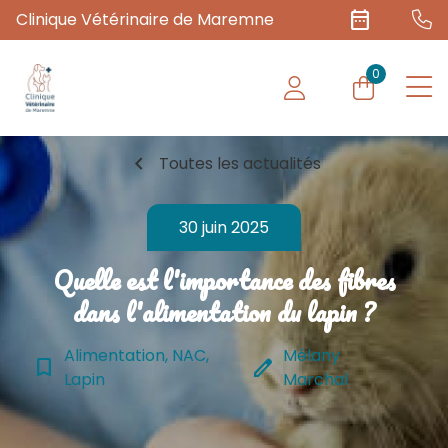
date_range
Clinique Vétérinaire de Maremne
0
chevron_left
Toutes les actualités
30 juin 2025
Quelle est l'importance des fibres
dans l'alimentation du lapin ?
Alimentation, NAC,
Mélany
bookmark_border
edit
Lapin
Marchal