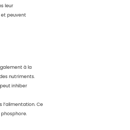
s leur
s et peuvent
également à la
 des nutriments.
 peut inhiber
 l’alimentation. Ce
de phosphore.