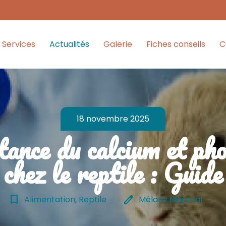
Services
Actualités
Galerie
Fiches conseils
C
18 novembre 2025
ance du calcium et ph
chez le reptile : Guide
bookmark_border
edit
Alimentation, Reptile
Mélany Marchal