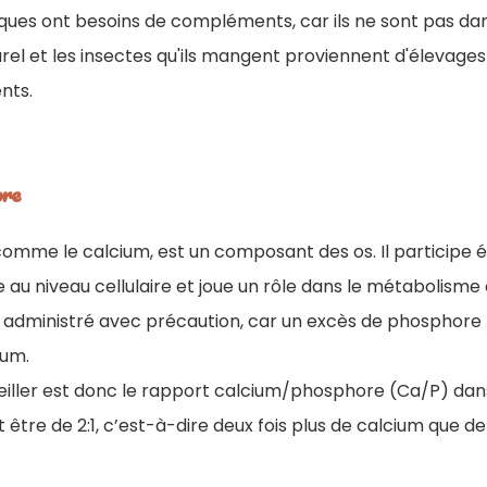
ques ont besoins de compléments, car ils ne sont pas dan
el et les insectes qu'ils mangent proviennent d'élevage
nts.
ore
comme le calcium, est un composant des os. Il participe 
 au niveau cellulaire et joue un rôle dans le métabolisme
tre administré avec précaution, car un excès de phosphore
ium.
eiller est donc le rapport calcium/phosphore (Ca/P) dans
t être de 2:1, c’est-à-dire deux fois plus de calcium que 