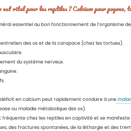
m est vital pour les reptiles ? Calcium pour pogona, t
néral essentiel au bon fonctionnement de l’organisme des r
’entretien des os et de la carapace (chez les tortues).
usculaire.
nement du système nerveux.
anguine.
s.
n déficit en calcium peut rapidement conduire à une
malad
ease ou maladie métabolique des os).
 fréquente chez les reptiles en captivité et se manifeste
es, des fractures spontanées, de la léthargie et des tre