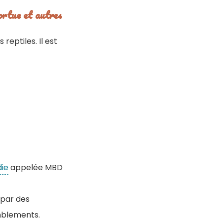
ortue et autres
eptiles. Il est
ie
appelée MBD
 par des
mblements.