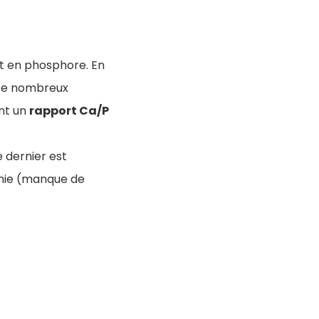
et en phosphore. En
. De nombreux
ont un
rapport Ca/P
 dernier est
cémie (manque de